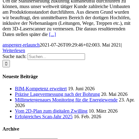
Um die Stahlherstellung zukünftig klimaneutral durchführen zu
können, muss unser weltweit tätiger Kunde zahlreiche Umbauten
am Produktionsstandort durchführen. Aus diesem Grund wurden
wir beauftragt, den unmittelbaren Bereich der dortigen Hochöfen,
inklusive der Nebenanlagen (Leitungen, Wege, Treppen etc.), mit
dem 3D-Laserscanner zu vermessen. Die daraus resultierenden
Daten stellen später die
[...]
ansperger-relaunch
2021-07-26T09:29:46+02:00
3. Mai 2021
|
Weiterlesen
Suche nach:
Neueste Beiträge
BIM-Kompetenz erweitert
19. Juni 2026
Präzise Lagevermessung nach der Bohrung
20. Mai 2026
Millimetergenaues Monitoring für die Energiewende
23. Apr.
2026
Vom 2D-Plan zum digitalen Zwilling
10. März 2026
Erfolgreiches Scan-Jahr 2025
16. Feb. 2026
Archive