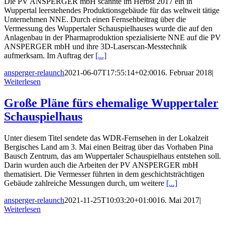
Die PV ANSPERGER mbH scannte im Herbst 2017 ein in
Wuppertal leerstehendes Produktionsgebäude für das weltweit tätige
Unternehmen NNE. Durch einen Fernsehbeitrag über die
Vermessung des Wuppertaler Schauspielhauses wurde die auf den
Anlagenbau in der Pharmaproduktion spezialisierte NNE auf die PV
ANSPERGER mbH und ihre 3D-Laserscan-Messtechnik
aufmerksam. Im Auftrag der
[...]
ansperger-relaunch
2021-06-07T17:55:14+02:00
16. Februar 2018
|
Weiterlesen
Große Pläne fürs ehemalige Wuppertaler
Schauspielhaus
Unter diesem Titel sendete das WDR-Fernsehen in der Lokalzeit
Bergisches Land am 3. Mai einen Beitrag über das Vorhaben Pina
Bausch Zentrum, das am Wuppertaler Schauspielhaus entstehen soll.
Darin wurden auch die Arbeiten der PV ANSPERGER mbH
thematisiert. Die Vermesser führten in dem geschichtsträchtigen
Gebäude zahlreiche Messungen durch, um weitere
[...]
ansperger-relaunch
2021-11-25T10:03:20+01:00
16. Mai 2017
|
Weiterlesen