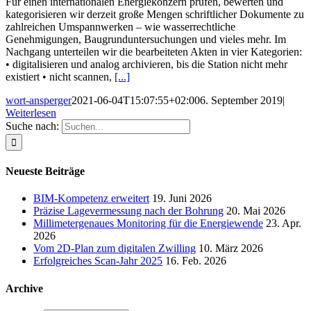
Für einen internationalen Energiekonzern prüfen, bewerten und
kategorisieren wir derzeit große Mengen schriftlicher Dokumente zu
zahlreichen Umspannwerken – wie wasserrechtliche
Genehmigungen, Baugrunduntersuchungen und vieles mehr. Im
Nachgang unterteilen wir die bearbeiteten Akten in vier Kategorien:
• digitalisieren und analog archivieren, bis die Station nicht mehr
existiert • nicht scannen,
[...]
wort-ansperger
2021-06-04T15:07:55+02:00
6. September 2019
|
Weiterlesen
Suche nach:
Neueste Beiträge
BIM-Kompetenz erweitert
19. Juni 2026
Präzise Lagevermessung nach der Bohrung
20. Mai 2026
Millimetergenaues Monitoring für die Energiewende
23. Apr.
2026
Vom 2D-Plan zum digitalen Zwilling
10. März 2026
Erfolgreiches Scan-Jahr 2025
16. Feb. 2026
Archive