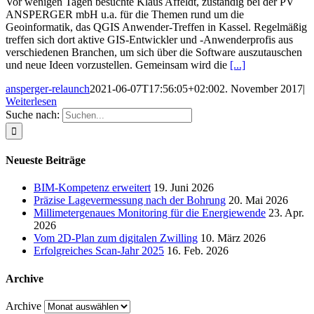
Vor wenigen Tagen besuchte Klaus Affeldt, zuständig bei der PV
ANSPERGER mbH u.a. für die Themen rund um die
Geoinformatik, das QGIS Anwender-Treffen in Kassel. Regelmäßig
treffen sich dort aktive GIS-Entwickler und -Anwenderprofis aus
verschiedenen Branchen, um sich über die Software auszutauschen
und neue Ideen vorzustellen. Gemeinsam wird die
[...]
ansperger-relaunch
2021-06-07T17:56:05+02:00
2. November 2017
|
Weiterlesen
Suche nach:
Neueste Beiträge
BIM-Kompetenz erweitert
19. Juni 2026
Präzise Lagevermessung nach der Bohrung
20. Mai 2026
Millimetergenaues Monitoring für die Energiewende
23. Apr.
2026
Vom 2D-Plan zum digitalen Zwilling
10. März 2026
Erfolgreiches Scan-Jahr 2025
16. Feb. 2026
Archive
Archive