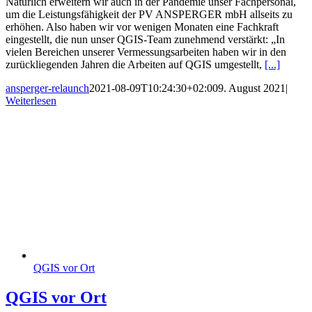
Natürlich erweitern wir auch in der Pandemie unser Fachpersonal,
um die Leistungsfähigkeit der PV ANSPERGER mbH allseits zu
erhöhen. Also haben wir vor wenigen Monaten eine Fachkraft
eingestellt, die nun unser QGIS-Team zunehmend verstärkt: „In
vielen Bereichen unserer Vermessungsarbeiten haben wir in den
zurückliegenden Jahren die Arbeiten auf QGIS umgestellt,
[...]
ansperger-relaunch
2021-08-09T10:24:30+02:00
9. August 2021
|
Weiterlesen
QGIS vor Ort
QGIS vor Ort