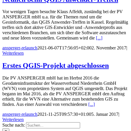
Vor wenigen Tagen besuchte Klaus Affeldt, zuständig bei der PV
ANSPERGER mbH u.a. für die Themen rund um die
Geoinformatik, das QGIS Anwender-Treffen in Kassel. Regelmäßig
treffen sich dort aktive GIS-Entwickler und -Anwenderprofis aus
verschiedenen Branchen, um sich über die Software auszutauschen
und neue Ideen vorzustellen. Gemeinsam wird die
[...]
ansperger-relaunch
2021-06-07T17:56:05+02:00
2. November 2017
|
Weiterlesen
Erstes QGIS-Projekt abgeschlossen
Die PV ANSPERGER mbH hat im Herbst 2016 die
Geodateninfrastruktur der Wasserverbund Niederrhein GmbH
(WVN) vom proprietären System auf QGIS umgestellt. Das Projekt
begann im Mai 2016, als die PV ANSPERGER mbH den Auftrag
erhielt, für die WVN eine Alternative zum bestehenden GIS zu
finden. Aus einer Auswahl von verschiedenen
[...]
ansperger-relaunch
2021-11-25T09:57:30+01:00
5. Januar 2017
|
Weiterlesen
Suche nach: