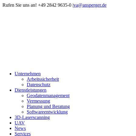
Zum
Rufen Sie uns an! +49 2842 9635-0
|
va@ansperger.de
Inhalt
Xing
LinkedIn
springen
Unternehmen
Arbeitssicherheit
Datenschutz
Dienstleistungen
Geodatenmanagement
Vermessung
Planung und Beratung
Softwareentwicklung
3D-Laserscanning
UAV
News
Services