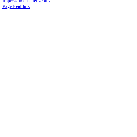
Impressum
|
Datenschutz
Xing
LinkedIn
Page load link
Nach
oben