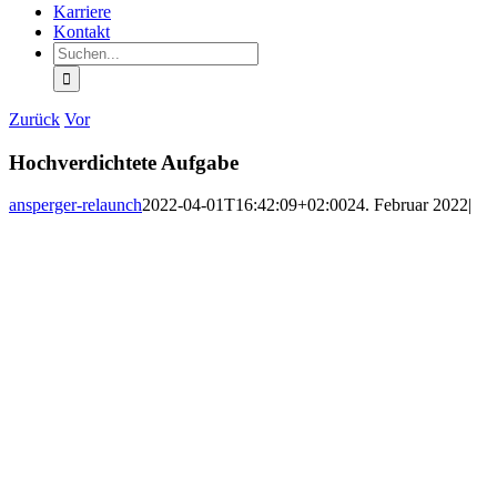
Karriere
Kontakt
Suche
nach:
Zurück
Vor
Hochverdichtete Aufgabe
ansperger-relaunch
2022-04-01T16:42:09+02:00
24. Februar 2022
|
Zeige
grösseres
Bild