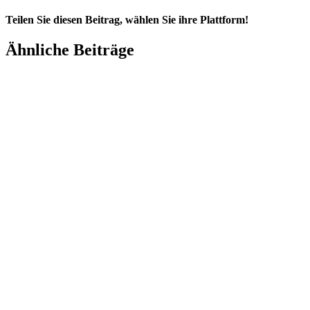
Teilen Sie diesen Beitrag, wählen Sie ihre Plattform!
Facebook
LinkedIn
E-
Ähnliche Beiträge
Mail