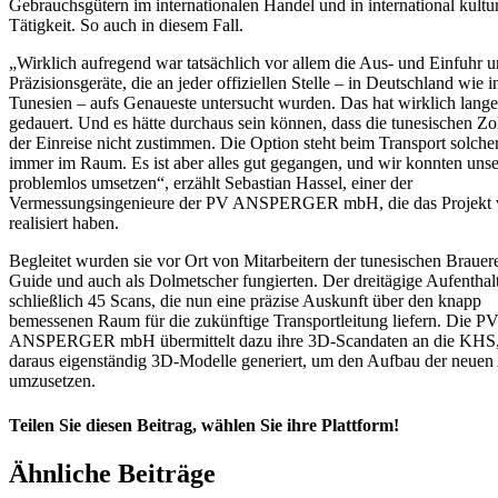
Gebrauchsgütern im internationalen Handel und in international kultur
Tätigkeit. So auch in diesem Fall.
„Wirklich aufregend war tatsächlich vor allem die Aus- und Einfuhr u
Präzisionsgeräte, die an jeder offiziellen Stelle – in Deutschland wie i
Tunesien – aufs Genaueste untersucht wurden. Das hat wirklich lange
gedauert. Und es hätte durchaus sein können, dass die tunesischen Z
der Einreise nicht zustimmen. Die Option steht beim Transport solche
immer im Raum. Es ist aber alles gut gegangen, und wir konnten unse
problemlos umsetzen“, erzählt Sebastian Hassel, einer der
Vermessungsingenieure der PV ANSPERGER mbH, die das Projekt 
realisiert haben.
Begleitet wurden sie vor Ort von Mitarbeitern der tunesischen Brauerei
Guide und auch als Dolmetscher fungierten. Der dreitägige Aufenthalt 
schließlich 45 Scans, die nun eine präzise Auskunft über den knapp
bemessenen Raum für die zukünftige Transportleitung liefern. Die P
ANSPERGER mbH übermittelt dazu ihre 3D-Scandaten an die KHS,
daraus eigenständig 3D-Modelle generiert, um den Aufbau der neuen
umzusetzen.
Teilen Sie diesen Beitrag, wählen Sie ihre Plattform!
Facebook
LinkedIn
E-
Ähnliche Beiträge
Mail