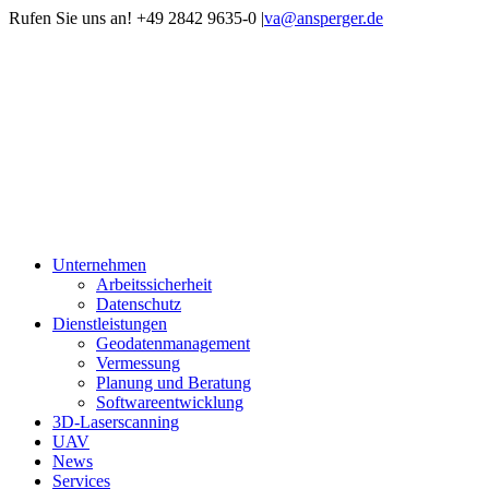
Zum
Rufen Sie uns an! +49 2842 9635-0
|
va@ansperger.de
Inhalt
Xing
LinkedIn
springen
Unternehmen
Arbeitssicherheit
Datenschutz
Dienstleistungen
Geodatenmanagement
Vermessung
Planung und Beratung
Softwareentwicklung
3D-Laserscanning
UAV
News
Services