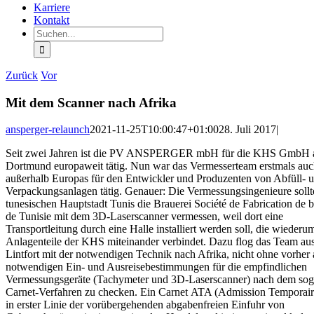
Karriere
Kontakt
Suche
nach:
Zurück
Vor
Mit dem Scanner nach Afrika
ansperger-relaunch
2021-11-25T10:00:47+01:00
28. Juli 2017
|
Seit zwei Jahren ist die PV ANSPERGER mbH für die KHS GmbH 
Dortmund europaweit tätig. Nun war das Vermesserteam erstmals au
außerhalb Europas für den Entwickler und Produzenten von Abfüll- 
Verpackungsanlagen tätig. Genauer: Die Vermessungsingenieure sollt
tunesischen Hauptstadt Tunis die Brauerei Société de Fabrication de 
de Tunisie mit dem 3D-Laserscanner vermessen, weil dort eine
Transportleitung durch eine Halle installiert werden soll, die wiederu
Anlagenteile der KHS miteinander verbindet. Dazu flog das Team a
Lintfort mit der notwendigen Technik nach Afrika, nicht ohne vorher 
notwendigen Ein- und Ausreisebestimmungen für die empfindlichen
Vermessungsgeräte (Tachymeter und 3D-Laserscanner) nach dem so
Carnet-Verfahren zu checken. Ein Carnet ATA (Admission Temporaire
in erster Linie der vorübergehenden abgabenfreien Einfuhr von