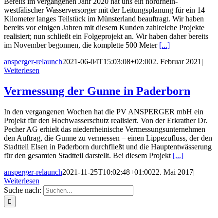
Bereits im vergangenen Jahr 2020 hat uns ein nordrhein-
westfälischer Wasserversorger mit der Leitungsplanung für ein 14
Kilometer langes Teilstück im Münsterland beauftragt. Wir haben
bereits vor einigen Jahren mit diesem Kunden zahlreiche Projekte
realisiert; nun schließt ein Folgeprojekt an. Wir haben daher bereits
im November begonnen, die komplette 500 Meter
[...]
ansperger-relaunch
2021-06-04T15:03:08+02:00
2. Februar 2021
|
Weiterlesen
Vermessung der Gunne in Paderborn
In den vergangenen Wochen hat die PV ANSPERGER mbH ein
Projekt für den Hochwasserschutz realisiert. Von der Erkrather Dr.
Pecher AG erhielt das niederrheinische Vermessungsunternehmen
den Auftrag, die Gunne zu vermessen – einen Lippezufluss, der den
Stadtteil Elsen in Paderborn durchfließt und die Hauptentwässerung
für den gesamten Stadtteil darstellt. Bei diesem Projekt
[...]
ansperger-relaunch
2021-11-25T10:02:48+01:00
22. Mai 2017
|
Weiterlesen
Suche nach: