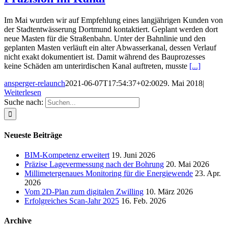
Im Mai wurden wir auf Empfehlung eines langjährigen Kunden von
der Stadtentwässerung Dortmund kontaktiert. Geplant werden dort
neue Masten für die Straßenbahn. Unter der Bahnlinie und den
geplanten Masten verläuft ein alter Abwasserkanal, dessen Verlauf
nicht exakt dokumentiert ist. Damit während des Bauprozesses
keine Schäden am unterirdischen Kanal auftreten, musste
[...]
ansperger-relaunch
2021-06-07T17:54:37+02:00
29. Mai 2018
|
Weiterlesen
Suche nach:
Neueste Beiträge
BIM-Kompetenz erweitert
19. Juni 2026
Präzise Lagevermessung nach der Bohrung
20. Mai 2026
Millimetergenaues Monitoring für die Energiewende
23. Apr.
2026
Vom 2D-Plan zum digitalen Zwilling
10. März 2026
Erfolgreiches Scan-Jahr 2025
16. Feb. 2026
Archive