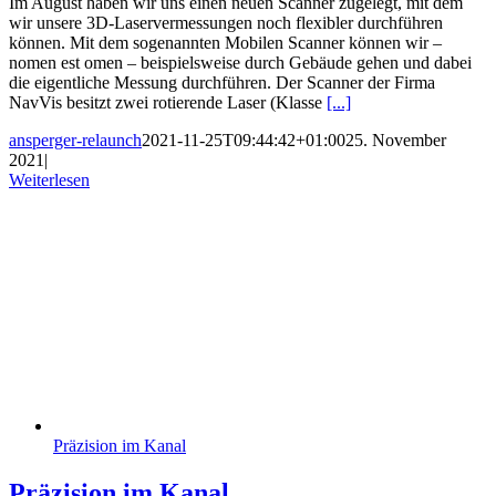
Im August haben wir uns einen neuen Scanner zugelegt, mit dem
wir unsere 3D-Laservermessungen noch flexibler durchführen
können. Mit dem sogenannten Mobilen Scanner können wir –
nomen est omen – beispielsweise durch Gebäude gehen und dabei
die eigentliche Messung durchführen. Der Scanner der Firma
NavVis besitzt zwei rotierende Laser (Klasse
[...]
ansperger-relaunch
2021-11-25T09:44:42+01:00
25. November
2021
|
Weiterlesen
Präzision im Kanal
Präzision im Kanal